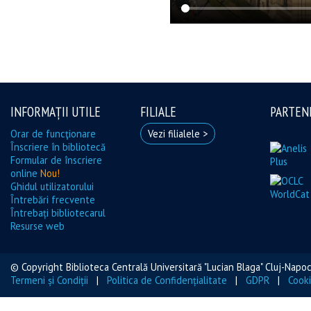
INFORMAȚII UTILE
FILIALE
PARTEN
Orar de funcţionare
Vezi filialele >
Înscriere în bibliotecă
Formular de înscriere
online
Nou!
Ghidul utilizatorului
Întrebări frecvente
Întrebați bibliotecarul
Resurse web
© Copyright Biblioteca Centrală Universitară "Lucian Blaga" Cluj-Nap
Termeni și Condiții
|
Politica de Confidențialitate
|
GDPR
|
Cooki